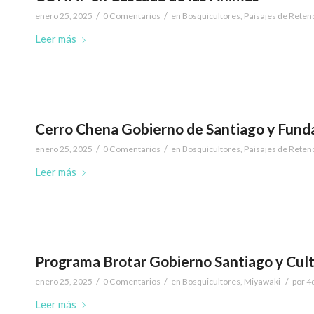
/
/
enero 25, 2025
0 Comentarios
en
Bosquicultores
,
Paisajes de Reten
Leer más
Cerro Chena Gobierno de Santiago y Funda
/
/
enero 25, 2025
0 Comentarios
en
Bosquicultores
,
Paisajes de Reten
Leer más
Programa Brotar Gobierno Santiago y Cult
/
/
/
enero 25, 2025
0 Comentarios
en
Bosquicultores
,
Miyawaki
por
4
Leer más