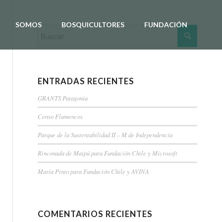
SOMOS
BOSQUICULTORES
FUNDACIÓN
ENTRADAS RECIENTES
GRANTS Patagonia
Censo Flamencos
Parque de la Sustentabilidad II – M de Independencia
Rinconada de Maipú para Fundación Chile y Microsoft
María Pinto para Fundación Chile y AVINA
COMENTARIOS RECIENTES