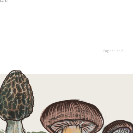
dm1n
Página 1 de 2