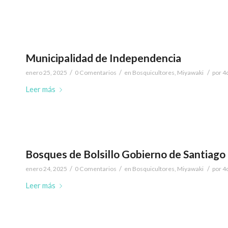
Municipalidad de Independencia
/
/
/
enero 25, 2025
0 Comentarios
en
Bosquicultores
,
Miyawaki
por
4
Leer más
Bosques de Bolsillo Gobierno de Santiago
/
/
/
enero 24, 2025
0 Comentarios
en
Bosquicultores
,
Miyawaki
por
4
Leer más