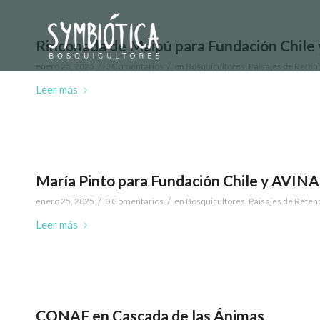
Rinconada de Maipú para Fundación Chile
/
/
enero 25, 2025
0 Comentarios
en
Bosquicultores
,
Paisajes de Reten
Leer más
María Pinto para Fundación Chile y AVINA
/
/
enero 25, 2025
0 Comentarios
en
Bosquicultores
,
Paisajes de Reten
Leer más
CONAF en Cascada de las Ánimas