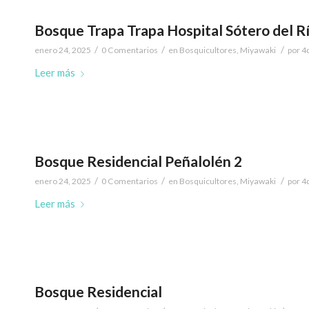
Bosque Trapa Trapa Hospital Sótero del Ri
/
/
/
enero 24, 2025
0 Comentarios
en
Bosquicultores
,
Miyawaki
por
4
Leer más
Bosque Residencial Peñalolén 2
/
/
/
enero 24, 2025
0 Comentarios
en
Bosquicultores
,
Miyawaki
por
4
Leer más
Bosque Residencial