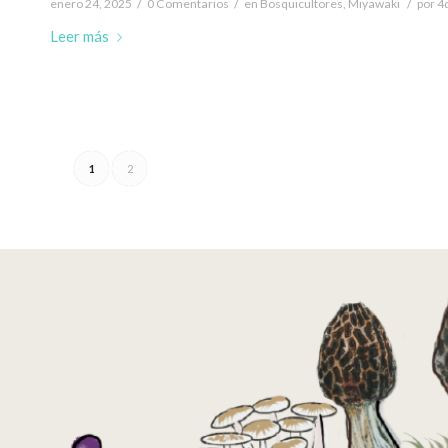
/
/
/
enero 24, 2025
0 Comentarios
en
Bosquicultores
,
Miyawaki
por
4
Leer más
1
2