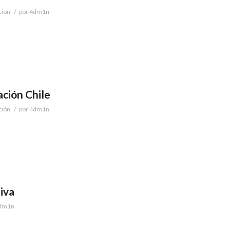
/
ción
por
4dm1n
ción Chile
/
ción
por
4dm1n
iva
dm1n