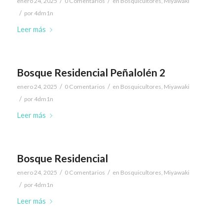
/
/
enero 24, 2025
0 Comentarios
en
Bosquicultores
,
Miyawaki
/
por
4dm1n
Leer más
Bosque Residencial Peñalolén 2
/
/
enero 24, 2025
0 Comentarios
en
Bosquicultores
,
Miyawaki
/
por
4dm1n
Leer más
Bosque Residencial
/
/
enero 24, 2025
0 Comentarios
en
Bosquicultores
,
Miyawaki
/
por
4dm1n
Leer más