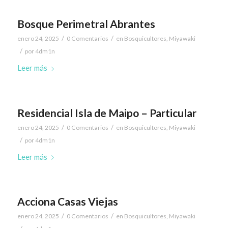
Bosque Perimetral Abrantes
/
/
enero 24, 2025
0 Comentarios
en
Bosquicultores
,
Miyawaki
/
por
4dm1n
Leer más
Residencial Isla de Maipo – Particular
/
/
enero 24, 2025
0 Comentarios
en
Bosquicultores
,
Miyawaki
/
por
4dm1n
Leer más
Acciona Casas Viejas
/
/
enero 24, 2025
0 Comentarios
en
Bosquicultores
,
Miyawaki