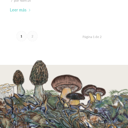
/
por
4dm1n
Leer más
1
2
Página 1 de 2