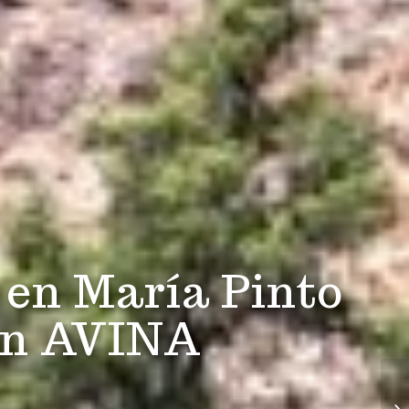
 en María Pinto
ón AVINA