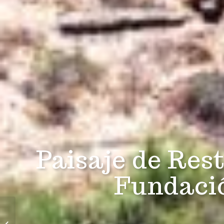
Paisaje de Res
Fundaci
CONAF en Cascada de