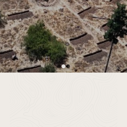
IMPLEMENTACIÓN DE
SOLUCIONES BASADAS EN LA
NATURALEZA PARA ACCESO
A AGUA POTABLE EN
COMUNIDADES RURALES
Fundación Avina y Fundación Chile – María
Pinto, Región Metropolitana
1
2
3