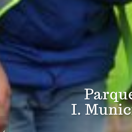
Parque
I. Muni
Rinconada de Maipú
para Fundación Chile y