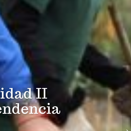
idad II
endencia