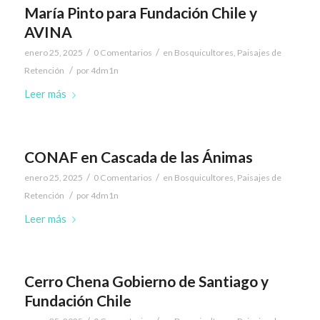
María Pinto para Fundación Chile y
AVINA
/
/
enero 25, 2025
0 Comentarios
en
Bosquicultores
,
Paisajes de
/
Retención
por
4dm1n
Leer más
CONAF en Cascada de las Ánimas
/
/
enero 25, 2025
0 Comentarios
en
Bosquicultores
,
Paisajes de
/
Retención
por
4dm1n
Leer más
Cerro Chena Gobierno de Santiago y
Fundación Chile