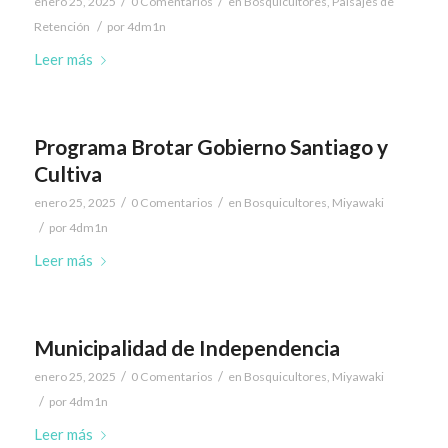
/
/
enero 25, 2025
0 Comentarios
en
Bosquicultores
,
Paisajes de
/
Retención
por
4dm1n
Leer más
Programa Brotar Gobierno Santiago y
Cultiva
/
/
enero 25, 2025
0 Comentarios
en
Bosquicultores
,
Miyawaki
/
por
4dm1n
Leer más
Municipalidad de Independencia
/
/
enero 25, 2025
0 Comentarios
en
Bosquicultores
,
Miyawaki
/
por
4dm1n
Leer más