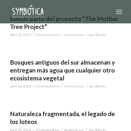
Somos parte del proyecto “The Mother
Tree Project”
/
/
/
abril 16, 2022
0 Comentarios
en
Recursos
por
4dm1n
Bosques antiguos del sur almacenan y
entregan más agua que cualquier otro
ecosistema vegetal
/
/
/
abril 16, 2022
0 Comentarios
en
Recursos
por
4dm1n
Naturaleza fragmentada, el legado de
los loteos
/
/
/
abril 16, 2022
0 Comentarios
en
Recursos
por
4dm1n