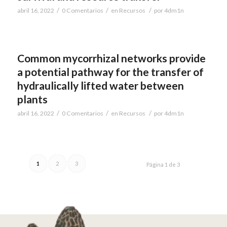
/
/
/
abril 16, 2022
0 Comentarios
en
Recursos
por
4dm1n
Common mycorrhizal networks provide
a potential pathway for the transfer of
hydraulically lifted water between
plants
/
/
/
abril 16, 2022
0 Comentarios
en
Recursos
por
4dm1n
1
2
3
Página 1 de 3