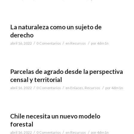
La naturaleza como un sujeto de
derecho
/
/
/
abril 16, 2022
0 Comentarios
en
Recursos
por
4dm1n
Parcelas de agrado desde la perspectiva
censal y territorial
/
/
/
abril 16, 2022
0 Comentarios
en
Enlaces
,
Recursos
por
4dm1n
Chile necesita un nuevo modelo
forestal
/
/
/
abril 16, 2022
0 Comentarios
en
Recursos
por
4dm1n