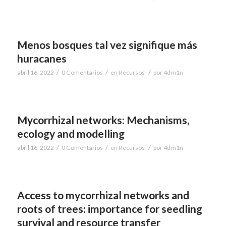
Menos bosques tal vez signifique más
huracanes
/
/
/
abril 16, 2022
0 Comentarios
en
Recursos
por
4dm1n
Mycorrhizal networks: Mechanisms,
ecology and modelling
/
/
/
abril 16, 2022
0 Comentarios
en
Recursos
por
4dm1n
Access to mycorrhizal networks and
roots of trees: importance for seedling
survival and resource transfer