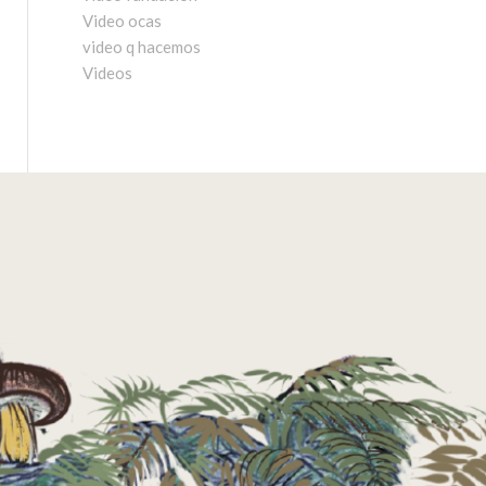
Video ocas
video q hacemos
Videos