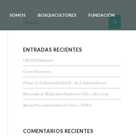
SOMOS
BOSQUICULTORES
FUNDACIÓN
ENTRADAS RECIENTES
GRANTS Patagonia
Censo Flamencos
Parque de la Sustentabilidad II – M de Independencia
Rinconada de Maipú para Fundación Chile y Microsoft
María Pinto para Fundación Chile y AVINA
COMENTARIOS RECIENTES