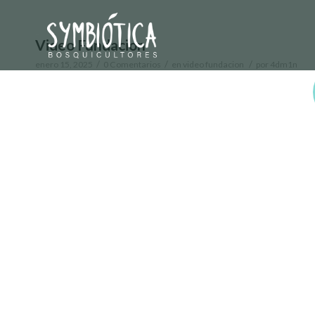
Video Fundacion
/
/
/
enero 15, 2025
0 Comentarios
en
video fundacion
por
4dm1n