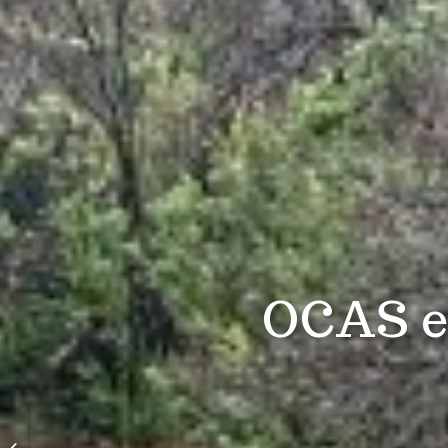
OCAS e
Cerro Chena Gobierno
de Santiago y