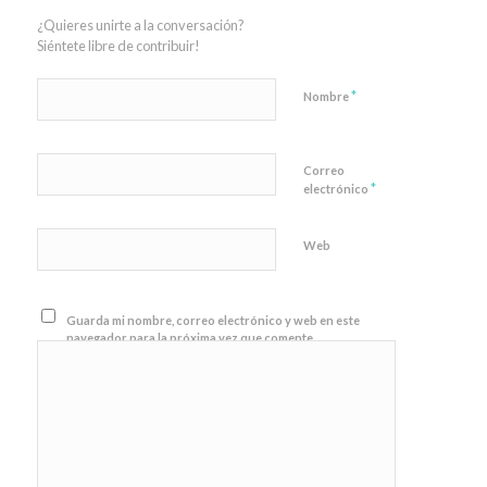
¿Quieres unirte a la conversación?
Siéntete libre de contribuir!
*
Nombre
Correo
*
electrónico
Web
Guarda mi nombre, correo electrónico y web en este
navegador para la próxima vez que comente.