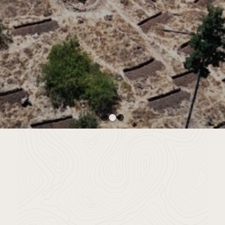
IMPLEMENTACIÓN DE
SOLUCIONES BASADAS EN LA
NATURALEZA PARA ACCESO
A AGUA POTABLE EN
COMUNIDADES RURALES
Fundación Avina y Fundación Chile – María
Pinto, Región Metropolitana
1
2
3